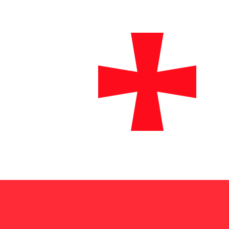
到
到
₾
GEL
-
格鲁吉亚拉里
1.00
QAR
=
0.71
754403
GEL
中间市场汇率于 UTC 20:04
汇款
立即咨询货币专家。
我们可以提供比竞争对手更优惠的汇率。
预约通话
我仅的仅仅器会使用中期市仅仅率。仅仅供参考。您仅款仅