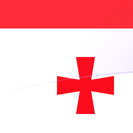
您知道可以通过 Xe 向国外汇款吗？
立即注册
QAR GEL 今日汇率
將 卡塔尔里亚尔 转换为 格鲁吉亚拉里
Rate information of QAR/GEL
currency pair
卡塔尔里亚尔
QAR
格鲁吉亚拉里
GEL
1
QAR
0.717544
GEL
5
QAR
3.58772
GEL
10
QAR
7.17544
GEL
25
QAR
17.9386
GEL
50
QAR
35.8772
GEL
100
QAR
71.7544
GEL