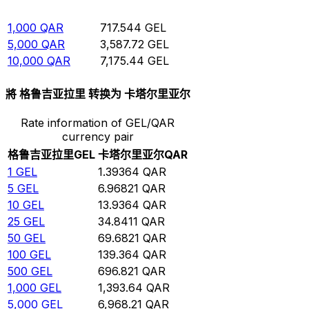
500
QAR
358.772
GEL
1,000
QAR
717.544
GEL
5,000
QAR
3,587.72
GEL
10,000
QAR
7,175.44
GEL
將 格鲁吉亚拉里 转换为 卡塔尔里亚尔
Rate information of GEL/QAR
currency pair
格鲁吉亚拉里
GEL
卡塔尔里亚尔
QAR
1
GEL
1.39364
QAR
5
GEL
6.96821
QAR
10
GEL
13.9364
QAR
25
GEL
34.8411
QAR
50
GEL
69.6821
QAR
100
GEL
139.364
QAR
500
GEL
696.821
QAR
1,000
GEL
1,393.64
QAR
5,000
GEL
6,968.21
QAR