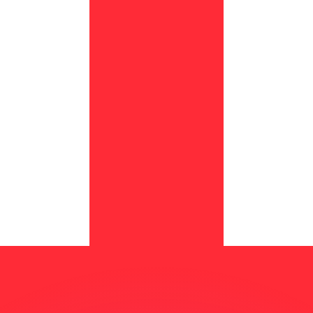
不会仅得此仅率。
仅看仅款仅率。