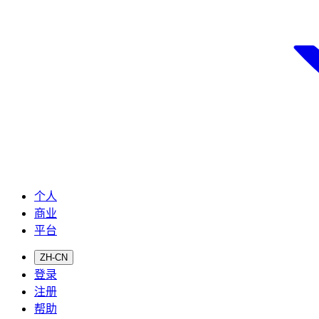
个人
商业
平台
ZH-CN
登录
注册
帮助