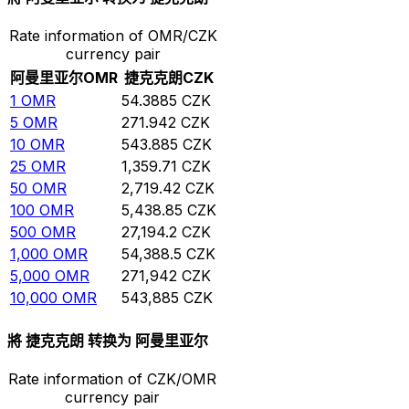
Rate information of OMR/CZK
currency pair
阿曼里亚尔
OMR
捷克克朗
CZK
1
OMR
54.3885
CZK
5
OMR
271.942
CZK
10
OMR
543.885
CZK
25
OMR
1,359.71
CZK
50
OMR
2,719.42
CZK
100
OMR
5,438.85
CZK
500
OMR
27,194.2
CZK
1,000
OMR
54,388.5
CZK
5,000
OMR
271,942
CZK
10,000
OMR
543,885
CZK
將 捷克克朗 转换为 阿曼里亚尔
Rate information of CZK/OMR
currency pair