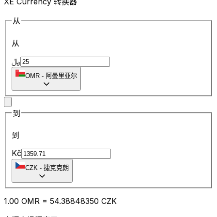
XE Currency 转换器
从
从
﷼
OMR
-
阿曼里亚尔
到
到
Kč
CZK
-
捷克克朗
1.00
OMR
=
54.38
848350
CZK