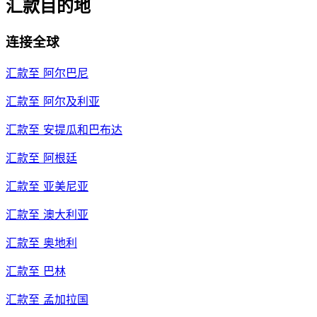
汇款目的地
连接全球
汇款至
阿尔巴尼
汇款至
阿尔及利亚
汇款至
安提瓜和巴布达
汇款至
阿根廷
汇款至
亚美尼亚
汇款至
澳大利亚
汇款至
奥地利
汇款至
巴林
汇款至
孟加拉国