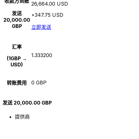
收款方到账
26,664.00 USD
发送
+347.75 USD
20,000.00
GBP
立即发送
汇率
1.333200
(1GBP →
USD)
0 GBP
转账费用
发送 20,000.00 GBP
提供商