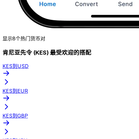
显示8个热门货币对
肯尼亚先令 (KES) 最受欢迎的搭配
KES到USD
KES到EUR
KES到GBP