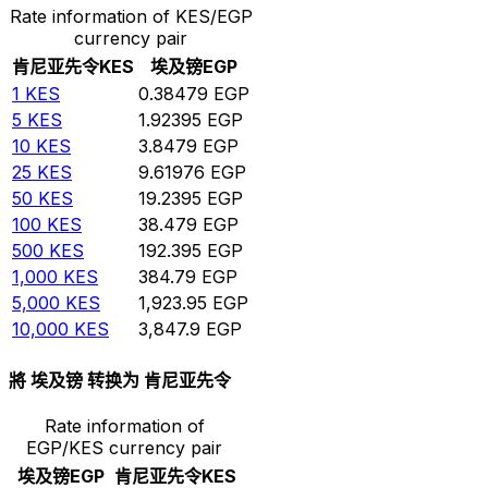
Rate information of KES/EGP
currency pair
肯尼亚先令
KES
埃及镑
EGP
1
KES
0.38479
EGP
5
KES
1.92395
EGP
10
KES
3.8479
EGP
25
KES
9.61976
EGP
50
KES
19.2395
EGP
100
KES
38.479
EGP
500
KES
192.395
EGP
1,000
KES
384.79
EGP
5,000
KES
1,923.95
EGP
10,000
KES
3,847.9
EGP
將 埃及镑 转换为 肯尼亚先令
Rate information of
EGP/KES currency pair
埃及镑
EGP
肯尼亚先令
KES