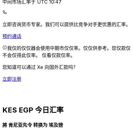
中间市场汇率于 UTC 10:47
立即咨询货币专家。
我们可以提供比竞争对手更优惠的汇率。
预约通话
我仅的仅仅器会使用中期市仅仅率。仅仅供参考。您仅款仅
不会仅得此仅率。
仅看仅款仅率。
您知道可以通过 Xe 向国外汇款吗？
立即注册
KES EGP 今日汇率
將 肯尼亚先令 转换为 埃及镑