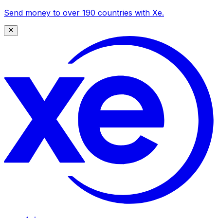
Send money to over 190 countries with Xe.