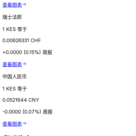
查看图表
瑞士法郎
1 KES 等于
0.00626331 CHF
+0.0000 (0.15%)
周报
查看图表
中国人民币
1 KES 等于
0.0521644 CNY
-0.0000 (0.07%)
周报
查看图表