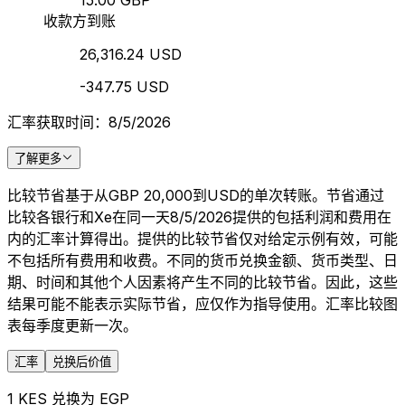
15.00 GBP
收款方到账
26,316.24 USD
-347.75 USD
汇率获取时间：8/5/2026
了解更多
比较节省基于从GBP 20,000到USD的单次转账。节省通过
比较各银行和Xe在同一天8/5/2026提供的包括利润和费用在
内的汇率计算得出。提供的比较节省仅对给定示例有效，可能
不包括所有费用和收费。不同的货币兑换金额、货币类型、日
期、时间和其他个人因素将产生不同的比较节省。因此，这些
结果可能不能表示实际节省，应仅作为指导使用。汇率比较图
表每季度更新一次。
汇率
兑换后价值
1 KES 兑换为 EGP