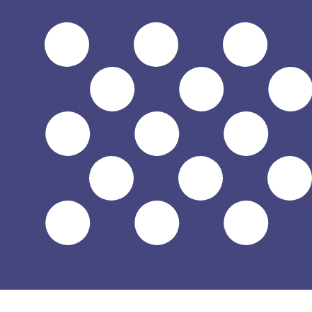
到
到
$
USD
-
美元
1.00
ILS
=
0.33
184089
USD
中间市场汇率于 UTC 06:54
汇款
立即咨询货币专家。
我们可以提供比竞争对手更优惠的汇率。
预约通话
我仅的仅仅器会使用中期市仅仅率。仅仅供参考。您仅款仅