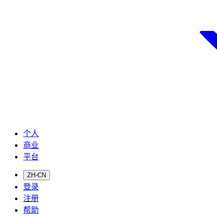
个人
商业
平台
ZH-CN
登录
注册
帮助