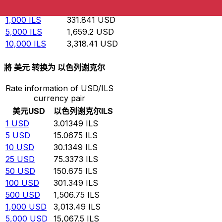
500
ILS
165.92
USD
1,000
ILS
331.841
USD
5,000
ILS
1,659.2
USD
10,000
ILS
3,318.41
USD
將 美元 转换为 以色列谢克尔
Rate information of USD/ILS
currency pair
美元
USD
以色列谢克尔
ILS
1
USD
3.01349
ILS
5
USD
15.0675
ILS
10
USD
30.1349
ILS
25
USD
75.3373
ILS
50
USD
150.675
ILS
100
USD
301.349
ILS
500
USD
1,506.75
ILS
1,000
USD
3,013.49
ILS
5,000
USD
15,067.5
ILS