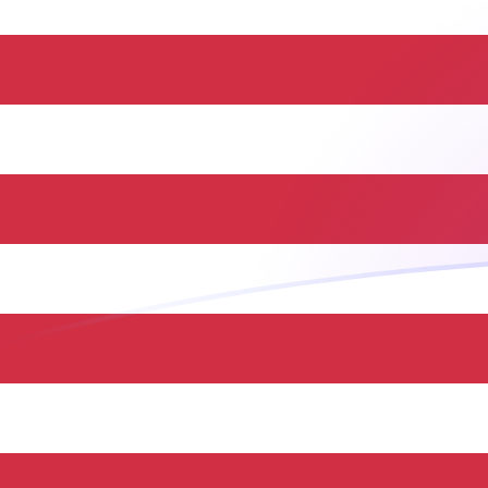
您知道可以通过 Xe 向国外汇款吗？
立即注册
ILS USD 今日汇率
將 以色列谢克尔 转换为 美元
Rate information of ILS/USD
currency pair
以色列谢克尔
ILS
美元
USD
1
ILS
0.331841
USD
5
ILS
1.6592
USD
10
ILS
3.31841
USD
25
ILS
8.29602
USD
50
ILS
16.592
USD
100
ILS
33.1841
USD