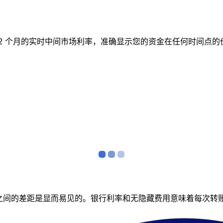
表跟踪 12 个月的实时中间市场利率，准确显示您的资金在任何时
者之间的差距是显而易见的。银行利率和无隐藏费用意味着每次转