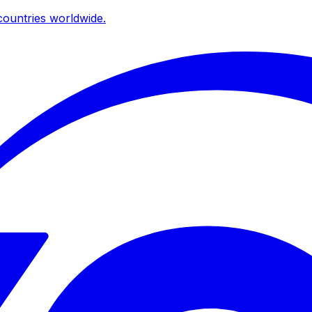
ountries worldwide.