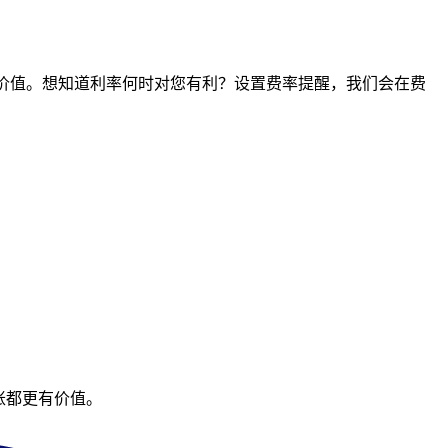
间点的价值。想知道利率何时对您有利？设置费率提醒，我们会在费
账都更有价值。