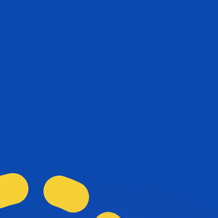
不会仅得此仅率。
仅看仅款仅率。