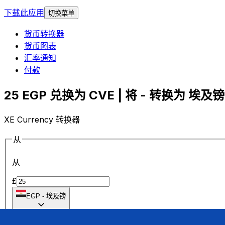
下载此应用
切换菜单
货币转换器
货币图表
汇率通知
付款
25 EGP 兑换为 CVE | 将 - 转换为 埃及镑 
XE Currency 转换器
从
从
£
EGP
-
埃及镑