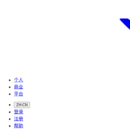
个人
商业
平台
ZH-CN
登录
注册
帮助