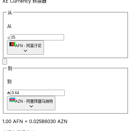
XE Currency 转换器
从
从
؋
AFN
-
阿富汗尼
到
到
₼
AZN
-
阿塞拜疆马纳特
1.00
AFN
=
0.02
586030
AZN