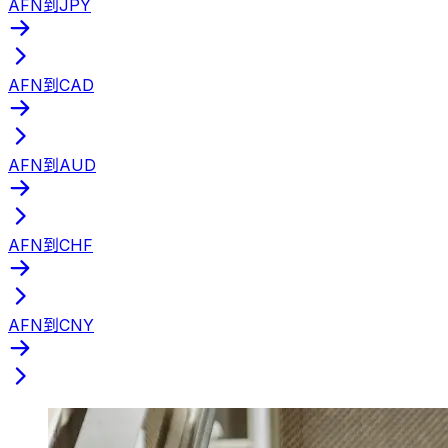
AFN到JPY
AFN到CAD
AFN到AUD
AFN到CHF
AFN到CNY