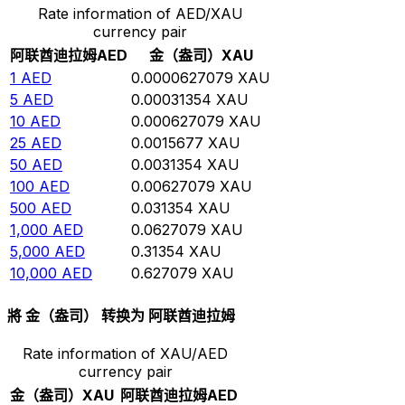
Rate information of AED/XAU
currency pair
阿联酋迪拉姆
AED
金（盎司）
XAU
1
AED
0.0000627079
XAU
5
AED
0.00031354
XAU
10
AED
0.000627079
XAU
25
AED
0.0015677
XAU
50
AED
0.0031354
XAU
100
AED
0.00627079
XAU
500
AED
0.031354
XAU
1,000
AED
0.0627079
XAU
5,000
AED
0.31354
XAU
10,000
AED
0.627079
XAU
將 金（盎司） 转换为 阿联酋迪拉姆
Rate information of XAU/AED
currency pair
金（盎司）
XAU
阿联酋迪拉姆
AED