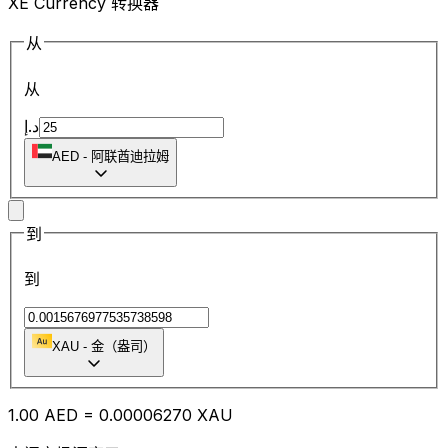
XE Currency 转换器
从
从
د.إ
AED
-
阿联酋迪拉姆
到
到
XAU
-
金（盎司）
1.00
AED
=
0.00
006270
XAU