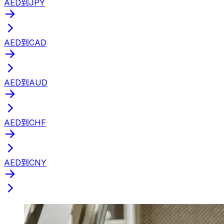
AED到JPY
AED到CAD
AED到AUD
AED到CHF
AED到CNY