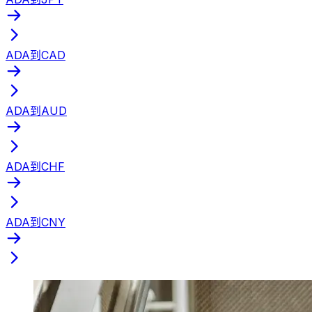
ADA到CAD
ADA到AUD
ADA到CHF
ADA到CNY