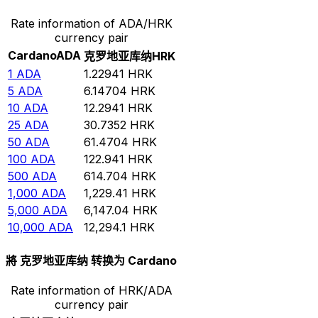
Rate information of ADA/HRK
currency pair
Cardano
ADA
克罗地亚库纳
HRK
1
ADA
1.22941
HRK
5
ADA
6.14704
HRK
10
ADA
12.2941
HRK
25
ADA
30.7352
HRK
50
ADA
61.4704
HRK
100
ADA
122.941
HRK
500
ADA
614.704
HRK
1,000
ADA
1,229.41
HRK
5,000
ADA
6,147.04
HRK
10,000
ADA
12,294.1
HRK
將 克罗地亚库纳 转换为 Cardano
Rate information of HRK/ADA
currency pair