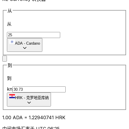
从
从
ADA
-
Cardano
到
到
kn
HRK
-
克罗地亚库纳
1.00
ADA
=
1.22
940741
HRK
中间市场汇率于 UTC 06:25