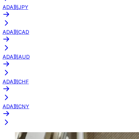
ADA到JPY
ADA到CAD
ADA到AUD
ADA到CHF
ADA到CNY