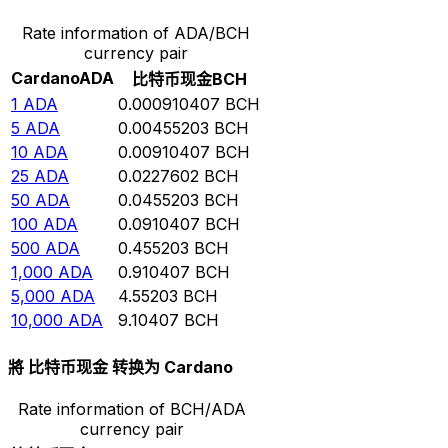
Rate information of ADA/BCH
currency pair
Cardano
ADA
比特币现金
BCH
1
ADA
0.000910407
BCH
5
ADA
0.00455203
BCH
10
ADA
0.00910407
BCH
25
ADA
0.0227602
BCH
50
ADA
0.0455203
BCH
100
ADA
0.0910407
BCH
500
ADA
0.455203
BCH
1,000
ADA
0.910407
BCH
5,000
ADA
4.55203
BCH
10,000
ADA
9.10407
BCH
將 比特币现金 转换为 Cardano
Rate information of BCH/ADA
currency pair