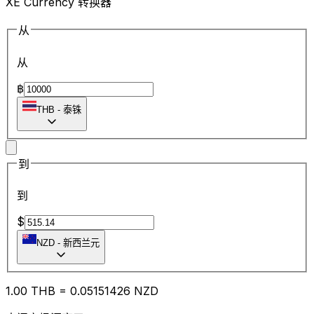
XE Currency 转换器
从
从
฿
THB
-
泰铢
到
到
$
NZD
-
新西兰元
1.00
THB
=
0.05
151426
NZD