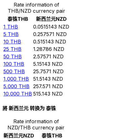
Rate information of
THB/NZD currency pair
泰铢
THB
新西兰元
NZD
1
THB
0.0515143
NZD
5
THB
0.257571
NZD
10
THB
0.515143
NZD
25
THB
1.28786
NZD
50
THB
2.57571
NZD
100
THB
5.15143
NZD
500
THB
25.7571
NZD
1,000
THB
51.5143
NZD
5,000
THB
257.571
NZD
10,000
THB
515.143
NZD
將 新西兰元 转换为 泰铢
Rate information of
NZD/THB currency pair
新西兰元
NZD
泰铢
THB