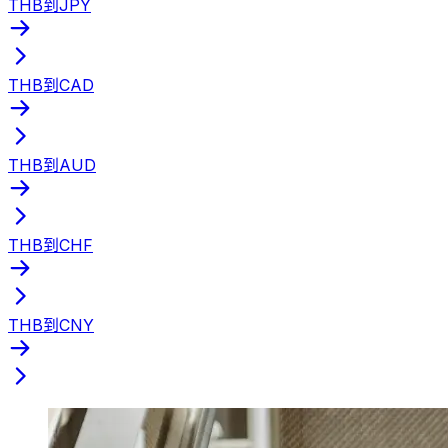
THB到JPY
THB到CAD
THB到AUD
THB到CHF
THB到CNY