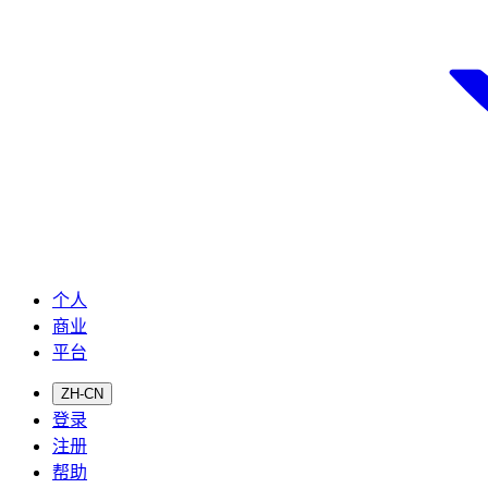
个人
商业
平台
ZH-CN
登录
注册
帮助