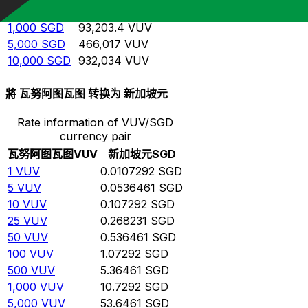
500
SGD
46,601.7
VUV
1,000
SGD
93,203.4
VUV
5,000
SGD
466,017
VUV
10,000
SGD
932,034
VUV
將 瓦努阿图瓦图 转换为 新加坡元
Rate information of VUV/SGD
currency pair
瓦努阿图瓦图
VUV
新加坡元
SGD
1
VUV
0.0107292
SGD
5
VUV
0.0536461
SGD
10
VUV
0.107292
SGD
25
VUV
0.268231
SGD
50
VUV
0.536461
SGD
100
VUV
1.07292
SGD
500
VUV
5.36461
SGD
1,000
VUV
10.7292
SGD
5,000
VUV
53.6461
SGD