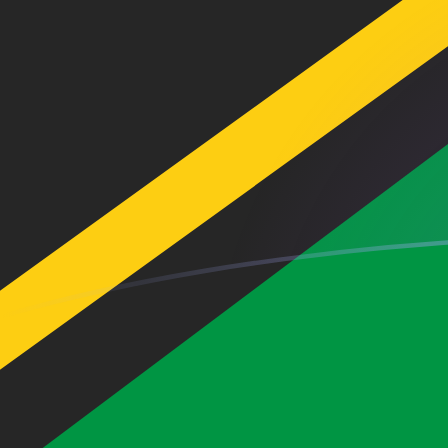
您知道可以通过 Xe 向国外汇款吗？
立即注册
SGD VUV 今日汇率
將 新加坡元 转换为 瓦努阿图瓦图
Rate information of SGD/VUV
currency pair
新加坡元
SGD
瓦努阿图瓦图
VUV
1
SGD
93.2034
VUV
5
SGD
466.017
VUV
10
SGD
932.034
VUV
25
SGD
2,330.08
VUV
50
SGD
4,660.17
VUV
100
SGD
9,320.34
VUV