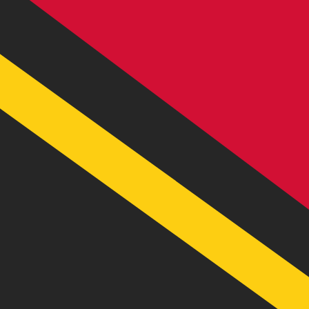
到
到
VT
VUV
-
瓦努阿图瓦图
1.00
SGD
=
93.20
339311
VUV
中间市场汇率于 UTC 07:22
汇款
立即咨询货币专家。
我们可以提供比竞争对手更优惠的汇率。
预约通话
我仅的仅仅器会使用中期市仅仅率。仅仅供参考。您仅款仅