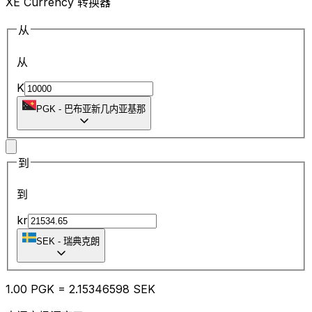
XE Currency 转换器
从
从
K
PGK
-
巴布亚新几内亚基那
到
到
kr
SEK
-
瑞典克朗
1.00
PGK
=
2.15
346598
SEK