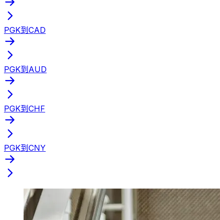
PGK到CAD
PGK到AUD
PGK到CHF
PGK到CNY