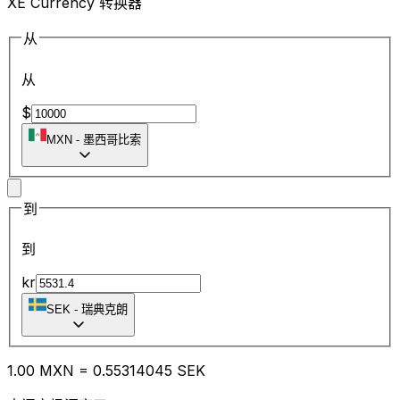
XE Currency 转换器
从
从
$
MXN
-
墨西哥比索
到
到
kr
SEK
-
瑞典克朗
1.00
MXN
=
0.55
314045
SEK