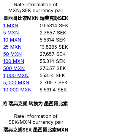
Rate information of
MXN/SEK currency pair
墨西哥比索
MXN
瑞典克朗
SEK
1
MXN
0.55314
SEK
5
MXN
2.7657
SEK
10
MXN
5.5314
SEK
25
MXN
13.8285
SEK
50
MXN
27.657
SEK
100
MXN
55.314
SEK
500
MXN
276.57
SEK
1,000
MXN
553.14
SEK
5,000
MXN
2,765.7
SEK
10,000
MXN
5,531.4
SEK
將 瑞典克朗 转换为 墨西哥比索
Rate information of
SEK/MXN currency pair
瑞典克朗
SEK
墨西哥比索
MXN