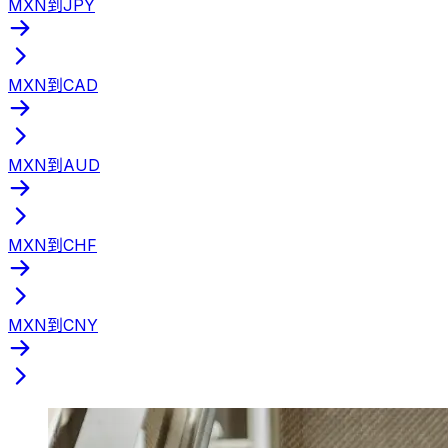
MXN到JPY
MXN到CAD
MXN到AUD
MXN到CHF
MXN到CNY