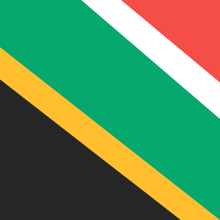
到
到
R
ZAR
-
南非兰特
1.00
MUR
=
0.34
301173
ZAR
中间市场汇率于 UTC 15:43
立即咨询货币专家。
我们可以提供比竞争对手更优惠的汇率。
预约通话
我仅的仅仅器会使用中期市仅仅率。仅仅供参考。您仅款仅
您知道可以通过 Xe 向国外汇款吗？