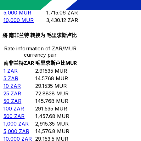
1,000
MUR
343.012
ZAR
5,000
MUR
1,715.06
ZAR
10,000
MUR
3,430.12
ZAR
將 南非兰特 转换为 毛里求斯卢比
Rate information of ZAR/MUR
currency pair
南非兰特
ZAR
毛里求斯卢比
MUR
1
ZAR
2.91535
MUR
5
ZAR
14.5768
MUR
10
ZAR
29.1535
MUR
25
ZAR
72.8838
MUR
50
ZAR
145.768
MUR
100
ZAR
291.535
MUR
500
ZAR
1,457.68
MUR
1,000
ZAR
2,915.35
MUR
5,000
ZAR
14,576.8
MUR
10,000
ZAR
29,153.5
MUR