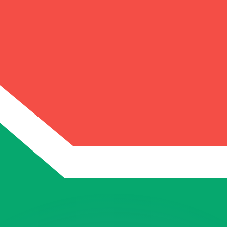
不会仅得此仅率。
仅看仅款仅率。