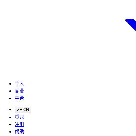
个人
商业
平台
ZH-CN
登录
注册
帮助