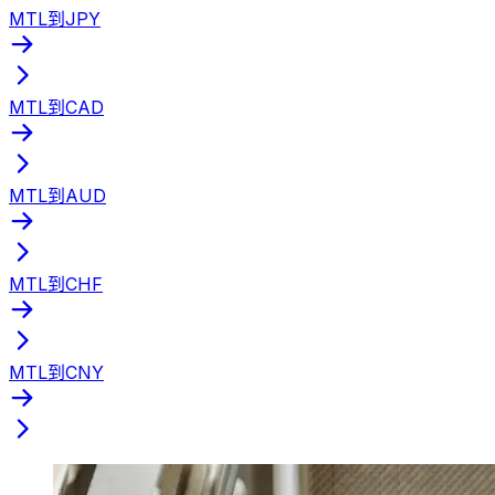
MTL到JPY
MTL到CAD
MTL到AUD
MTL到CHF
MTL到CNY