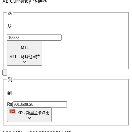
XE Currency 转换器
从
从
MTL
MTL
-
马耳他里拉
到
到
₨
LKR
-
斯里兰卡卢比