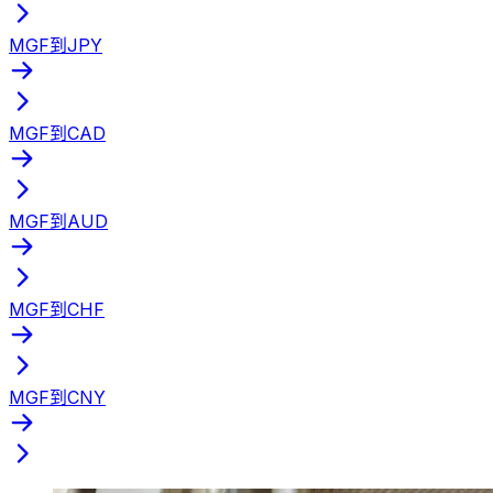
MGF到JPY
MGF到CAD
MGF到AUD
MGF到CHF
MGF到CNY