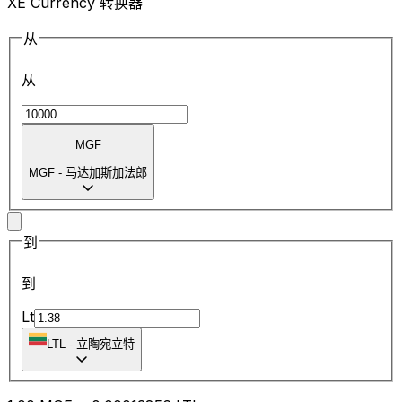
XE Currency 转换器
从
从
MGF
MGF
-
马达加斯加法郎
到
到
Lt
LTL
-
立陶宛立特