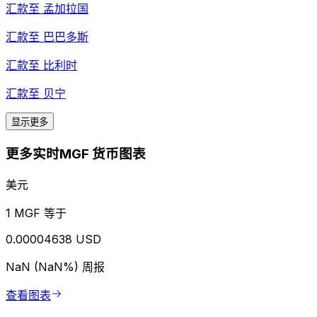
汇款至
孟加拉国
汇款至
巴巴多斯
汇款至
比利时
汇款至
贝宁
显示更多
更多实时MGF 货币图表
美元
1 MGF 等于
0.00004638 USD
NaN (NaN%)
周报
查看图表