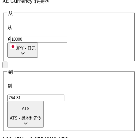
XE Currency 转换器
从
从
¥
JPY
-
日元
到
到
ATS
ATS
-
奥地利先令