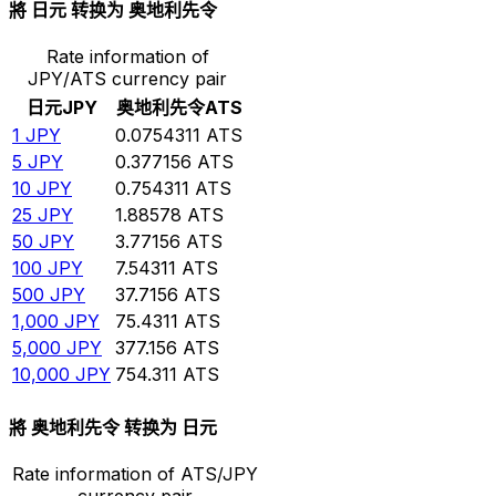
將 日元 转换为 奥地利先令
Rate information of
JPY/ATS currency pair
日元
JPY
奥地利先令
ATS
1
JPY
0.0754311
ATS
5
JPY
0.377156
ATS
10
JPY
0.754311
ATS
25
JPY
1.88578
ATS
50
JPY
3.77156
ATS
100
JPY
7.54311
ATS
500
JPY
37.7156
ATS
1,000
JPY
75.4311
ATS
5,000
JPY
377.156
ATS
10,000
JPY
754.311
ATS
將 奥地利先令 转换为 日元
Rate information of ATS/JPY
currency pair