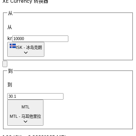
XE Currency 转换器
从
从
kr
ISK
-
冰岛克朗
到
到
MTL
MTL
-
马耳他里拉