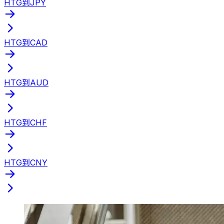
HTG到JPY
HTG到CAD
HTG到AUD
HTG到CHF
HTG到CNY