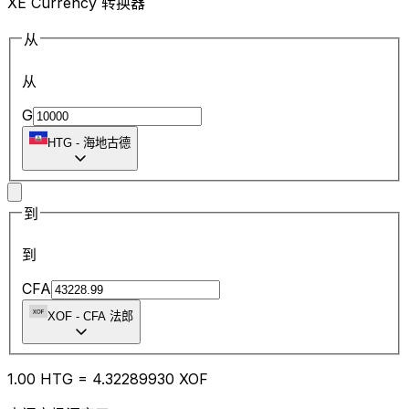
XE Currency 转换器
从
从
G
HTG
-
海地古德
到
到
CFA
XOF
-
CFA 法郎
1.00
HTG
=
4.32
289930
XOF