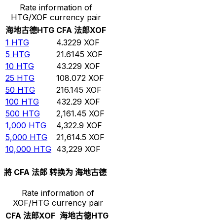
Rate information of
HTG/XOF currency pair
海地古德
HTG
CFA 法郎
XOF
1
HTG
4.3229
XOF
5
HTG
21.6145
XOF
10
HTG
43.229
XOF
25
HTG
108.072
XOF
50
HTG
216.145
XOF
100
HTG
432.29
XOF
500
HTG
2,161.45
XOF
1,000
HTG
4,322.9
XOF
5,000
HTG
21,614.5
XOF
10,000
HTG
43,229
XOF
將 CFA 法郎 转换为 海地古德
Rate information of
XOF/HTG currency pair
CFA 法郎
XOF
海地古德
HTG