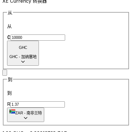
XE Currency 转换器
从
从
₵
GHC
GHC
-
加纳塞地
到
到
R
ZAR
-
南非兰特