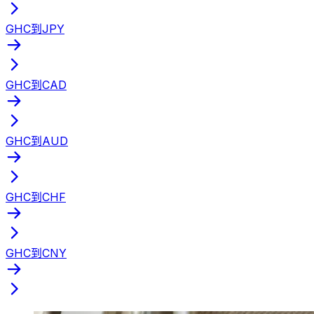
GHC到JPY
GHC到CAD
GHC到AUD
GHC到CHF
GHC到CNY