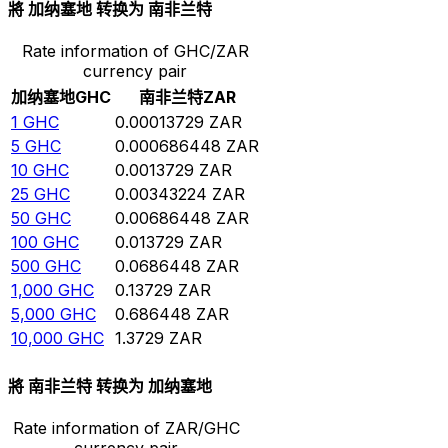
將 加纳塞地 转换为 南非兰特
Rate information of GHC/ZAR
currency pair
加纳塞地
GHC
南非兰特
ZAR
1
GHC
0.00013729
ZAR
5
GHC
0.000686448
ZAR
10
GHC
0.0013729
ZAR
25
GHC
0.00343224
ZAR
50
GHC
0.00686448
ZAR
100
GHC
0.013729
ZAR
500
GHC
0.0686448
ZAR
1,000
GHC
0.13729
ZAR
5,000
GHC
0.686448
ZAR
10,000
GHC
1.3729
ZAR
將 南非兰特 转换为 加纳塞地
Rate information of ZAR/GHC
currency pair