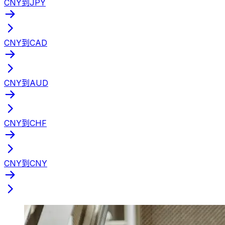
CNY到JPY
CNY到CAD
CNY到AUD
CNY到CHF
CNY到CNY