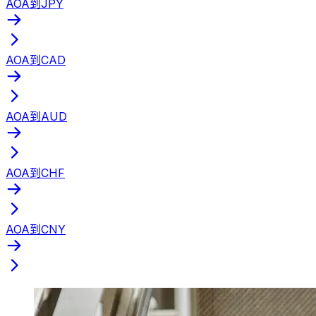
AOA到JPY
AOA到CAD
AOA到AUD
AOA到CHF
AOA到CNY