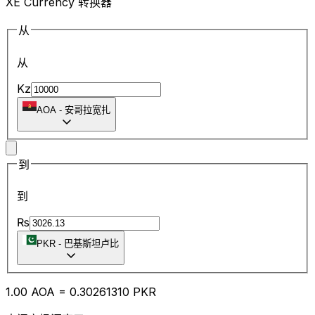
XE Currency 转换器
从
从
Kz
AOA
-
安哥拉宽扎
到
到
₨
PKR
-
巴基斯坦卢比
1.00
AOA
=
0.30
261310
PKR