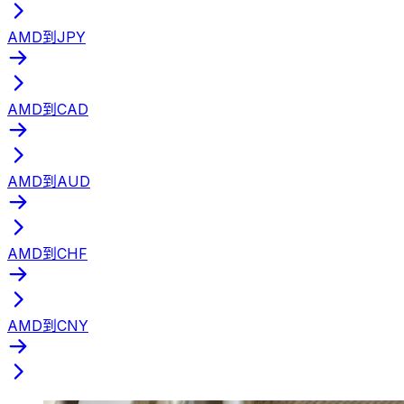
AMD到JPY
AMD到CAD
AMD到AUD
AMD到CHF
AMD到CNY