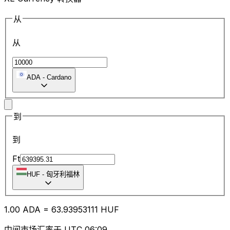
从
从
ADA
-
Cardano
到
到
Ft
HUF
-
匈牙利福林
1.00
ADA
=
63.93
953111
HUF
中间市场汇率于 UTC 06:09