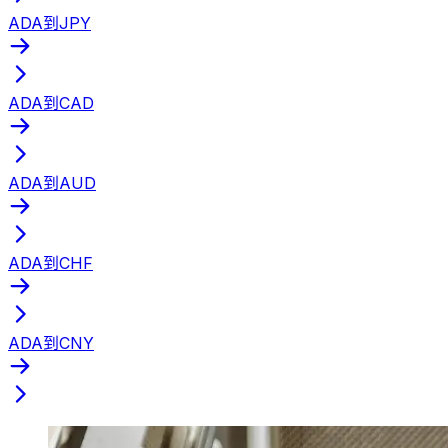
ADA到JPY
ADA到CAD
ADA到AUD
ADA到CHF
ADA到CNY