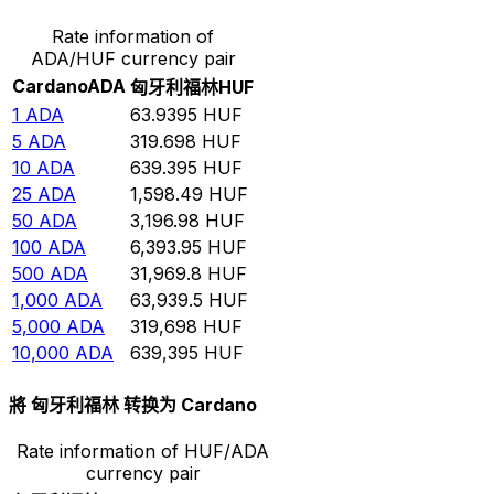
Rate information of
ADA/HUF currency pair
Cardano
ADA
匈牙利福林
HUF
1
ADA
63.9395
HUF
5
ADA
319.698
HUF
10
ADA
639.395
HUF
25
ADA
1,598.49
HUF
50
ADA
3,196.98
HUF
100
ADA
6,393.95
HUF
500
ADA
31,969.8
HUF
1,000
ADA
63,939.5
HUF
5,000
ADA
319,698
HUF
10,000
ADA
639,395
HUF
將 匈牙利福林 转换为 Cardano
Rate information of HUF/ADA
currency pair