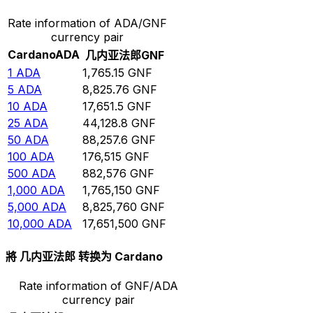
Rate information of ADA/GNF
currency pair
Cardano
ADA
几内亚法郎
GNF
1
ADA
1,765.15
GNF
5
ADA
8,825.76
GNF
10
ADA
17,651.5
GNF
25
ADA
44,128.8
GNF
50
ADA
88,257.6
GNF
100
ADA
176,515
GNF
500
ADA
882,576
GNF
1,000
ADA
1,765,150
GNF
5,000
ADA
8,825,760
GNF
10,000
ADA
17,651,500
GNF
將 几内亚法郎 转换为 Cardano
Rate information of GNF/ADA
currency pair