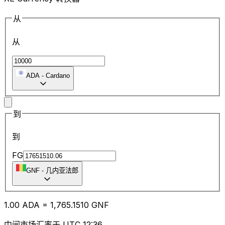
从
从
ADA
-
Cardano
到
到
FG
GNF
-
几内亚法郎
1.00
ADA
=
1,765.15
10
GNF
中间市场汇率于 UTC 12:36