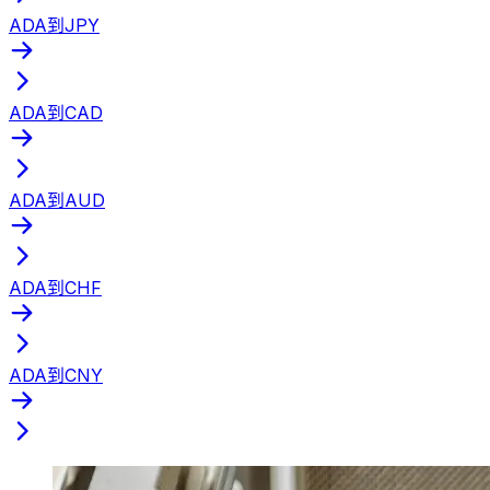
ADA到JPY
ADA到CAD
ADA到AUD
ADA到CHF
ADA到CNY