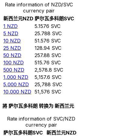
Rate information of NZD/SVC
currency pair
新西兰元
NZD
萨尔瓦多科朗
SVC
1
NZD
5.1576
SVC
5
NZD
25.788
SVC
10
NZD
51.576
SVC
25
NZD
128.94
SVC
50
NZD
257.88
SVC
100
NZD
515.76
SVC
500
NZD
2,578.8
SVC
1,000
NZD
5,157.6
SVC
5,000
NZD
25,788
SVC
10,000
NZD
51,576
SVC
將 萨尔瓦多科朗 转换为 新西兰元
Rate information of SVC/NZD
currency pair
萨尔瓦多科朗
SVC
新西兰元
NZD