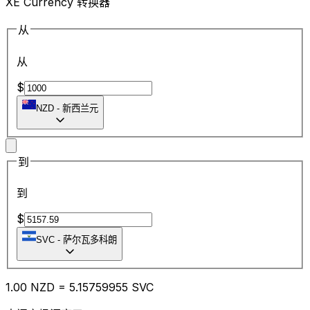
XE Currency 转换器
从
从
$
NZD
-
新西兰元
到
到
$
SVC
-
萨尔瓦多科朗
1.00
NZD
=
5.15
759955
SVC