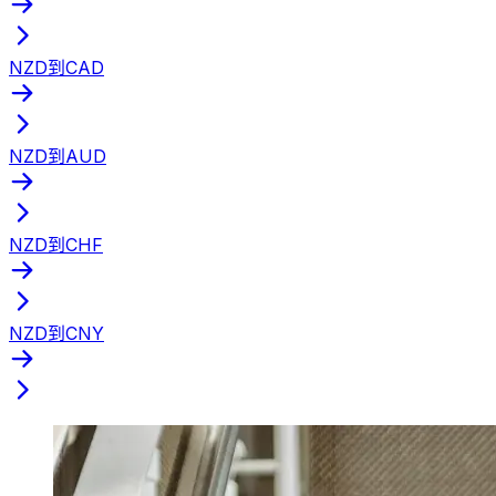
NZD到CAD
NZD到AUD
NZD到CHF
NZD到CNY