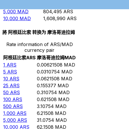
1,000
MAD
160,899
ARS
5,000
MAD
804,495
ARS
10,000
MAD
1,608,990
ARS
將 阿根廷比索 转换为 摩洛哥迪拉姆
Rate information of ARS/MAD
currency pair
阿根廷比索
ARS
摩洛哥迪拉姆
MAD
1
ARS
0.00621508
MAD
5
ARS
0.0310754
MAD
10
ARS
0.0621508
MAD
25
ARS
0.155377
MAD
50
ARS
0.310754
MAD
100
ARS
0.621508
MAD
500
ARS
3.10754
MAD
1,000
ARS
6.21508
MAD
5,000
ARS
31.0754
MAD
10,000
ARS
62.1508
MAD