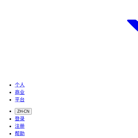
个人
商业
平台
ZH-CN
登录
注册
帮助