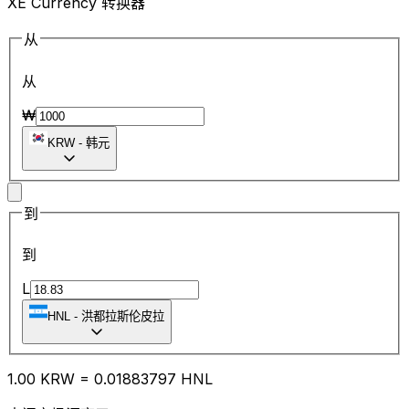
XE Currency 转换器
从
从
₩
KRW
-
韩元
到
到
L
HNL
-
洪都拉斯伦皮拉
1.00
KRW
=
0.01
883797
HNL