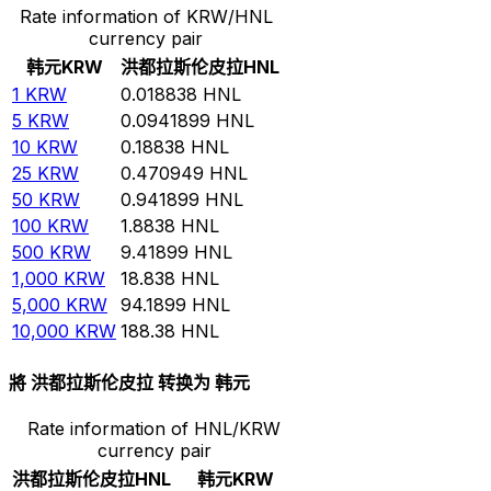
Rate information of KRW/HNL
currency pair
韩元
KRW
洪都拉斯伦皮拉
HNL
1
KRW
0.018838
HNL
5
KRW
0.0941899
HNL
10
KRW
0.18838
HNL
25
KRW
0.470949
HNL
50
KRW
0.941899
HNL
100
KRW
1.8838
HNL
500
KRW
9.41899
HNL
1,000
KRW
18.838
HNL
5,000
KRW
94.1899
HNL
10,000
KRW
188.38
HNL
將 洪都拉斯伦皮拉 转换为 韩元
Rate information of HNL/KRW
currency pair
洪都拉斯伦皮拉
HNL
韩元
KRW