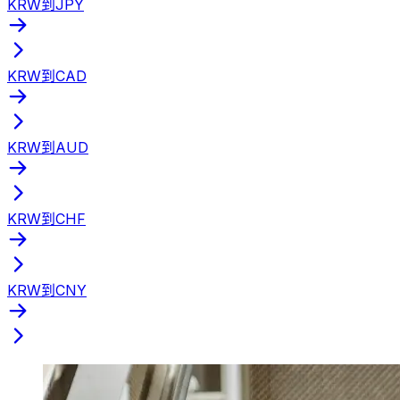
KRW到JPY
KRW到CAD
KRW到AUD
KRW到CHF
KRW到CNY