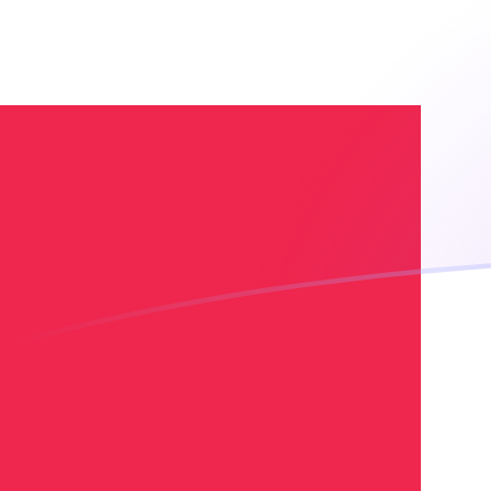
您知道可以通过 Xe 向国外汇款吗？
立即注册
EUR DKK 今日汇率
將 欧元 转换为 丹麦克朗
Rate information of
EUR/DKK currency pair
欧元
EUR
丹麦克朗
DKK
1
EUR
7.47592
DKK
5
EUR
37.3796
DKK
10
EUR
74.7592
DKK
25
EUR
186.898
DKK
50
EUR
373.796
DKK
100
EUR
747.592
DKK