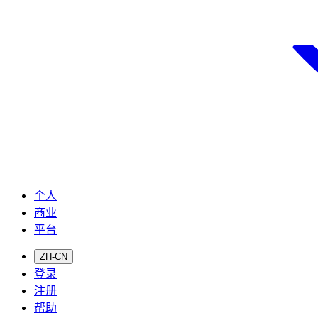
个人
商业
平台
ZH-CN
登录
注册
帮助