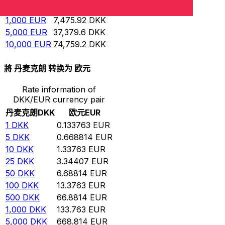
500
EUR
3,737.96
DKK
1,000
EUR
7,475.92
DKK
5,000
EUR
37,379.6
DKK
10,000
EUR
74,759.2
DKK
將 丹麦克朗 转换为 欧元
Rate information of
DKK/EUR currency pair
丹麦克朗
DKK
欧元
EUR
1
DKK
0.133763
EUR
5
DKK
0.668814
EUR
10
DKK
1.33763
EUR
25
DKK
3.34407
EUR
50
DKK
6.68814
EUR
100
DKK
13.3763
EUR
500
DKK
66.8814
EUR
1,000
DKK
133.763
EUR
5,000
DKK
668.814
EUR