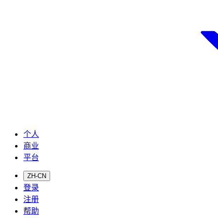
个人
商业
平台
ZH-CN
登录
注册
帮助