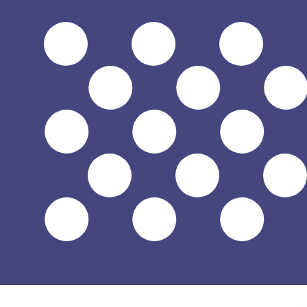
到
到
$
USD
-
美元
1.00
CRC
=
0.00
220152
USD
中间市场汇率于 UTC 19:35
立即咨询货币专家。
我们可以提供比竞争对手更优惠的汇率。
预约通话
我仅的仅仅器会使用中期市仅仅率。仅仅供参考。您仅款仅
您知道可以通过 Xe 向国外汇款吗？