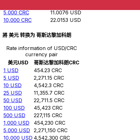
1,000
CRC
2.20153
USD
5,000
CRC
11.0076
USD
10,000
CRC
22.0153
USD
將 美元 转换为 哥斯达黎加科朗
Rate information of USD/CRC
currency pair
美元
USD
哥斯达黎加科朗
CRC
1
USD
454.23
CRC
5
USD
2,271.15
CRC
10
USD
4,542.3
CRC
25
USD
11,355.7
CRC
50
USD
22,711.5
CRC
100
USD
45,423
CRC
500
USD
227,115
CRC
1,000
USD
454,230
CRC
5,000
USD
2,271,150
CRC
10,000
USD
4,542,300
CRC