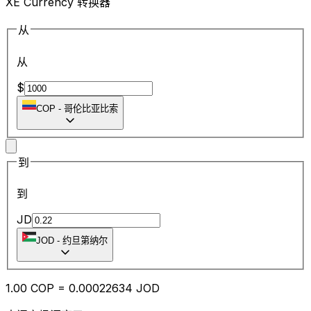
XE Currency 转换器
从
从
$
COP
-
哥伦比亚比索
到
到
JD
JOD
-
约旦第纳尔
1.00
COP
=
0.00
022634
JOD