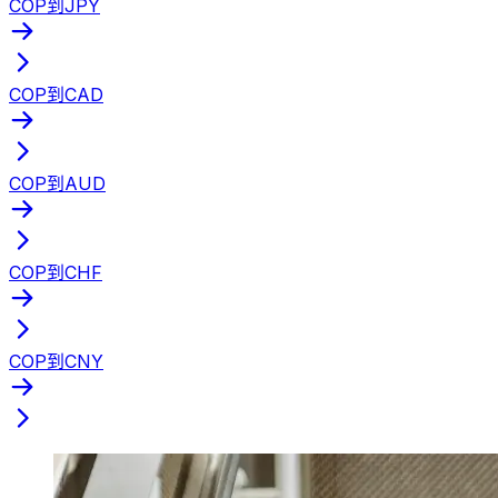
COP到JPY
COP到CAD
COP到AUD
COP到CHF
COP到CNY