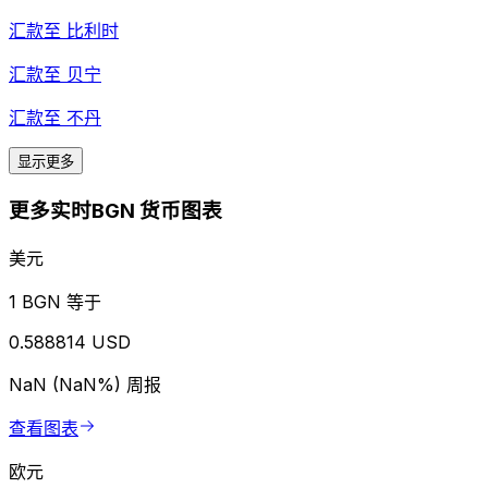
汇款至
比利时
汇款至
贝宁
汇款至
不丹
显示更多
更多实时BGN 货币图表
美元
1 BGN 等于
0.588814 USD
NaN (NaN%)
周报
查看图表
欧元