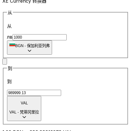
XE Currency 转换器
从
从
лв
BGN
-
保加利亚列弗
到
到
VAL
VAL
-
梵蒂冈里拉