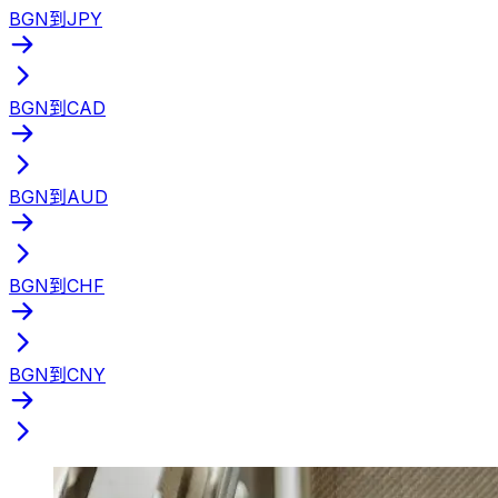
BGN到JPY
BGN到CAD
BGN到AUD
BGN到CHF
BGN到CNY