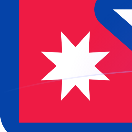
立即注册
BAM NPR 今日汇率
將 波斯尼亚可兑换马尔卡 转换为 尼泊尔卢比
Rate information of BAM/NPR currency
pair
波斯尼亚可兑换马尔卡
BAM
尼泊尔卢比
NPR
1
BAM
89.9891
NPR
5
BAM
449.945
NPR
10
BAM
899.891
NPR
25
BAM
2,249.73
NPR
50
BAM
4,499.45
NPR
100
BAM
8,998.91
NPR
500
BAM
44,994.5
NPR