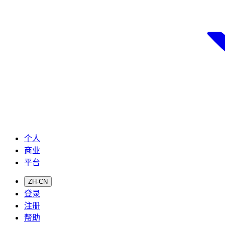
个人
商业
平台
ZH-CN
登录
注册
帮助