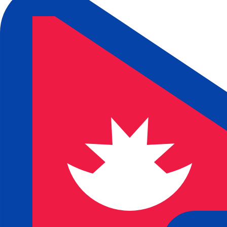
到
到
₨
NPR
-
尼泊尔卢比
1.00
BAM
=
89.98
907725
NPR
中间市场汇率于 UTC 05:43
立即咨询货币专家。
我们可以提供比竞争对手更优惠的汇率。
预约通话
我仅的仅仅器会使用中期市仅仅率。仅仅供参考。您仅款仅
您知道可以通过 Xe 向国外汇款吗？