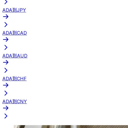
ADA到JPY
ADA到CAD
ADA到AUD
ADA到CHF
ADA到CNY