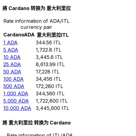
將 Cardano 转换为 意大利里拉
Rate information of ADA/ITL
currency pair
Cardano
ADA
意大利里拉
ITL
1
ADA
344.56
ITL
5
ADA
1,722.8
ITL
10
ADA
3,445.6
ITL
25
ADA
8,613.99
ITL
50
ADA
17,228
ITL
100
ADA
34,456
ITL
500
ADA
172,280
ITL
1,000
ADA
344,560
ITL
5,000
ADA
1,722,800
ITL
10,000
ADA
3,445,600
ITL
將 意大利里拉 转换为 Cardano
Rate information of ITL/ADA