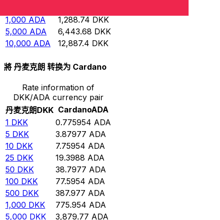
500
ADA
644.368
DKK
1,000
ADA
1,288.74
DKK
5,000
ADA
6,443.68
DKK
10,000
ADA
12,887.4
DKK
將 丹麦克朗 转换为 Cardano
Rate information of
DKK/ADA currency pair
Cardano
ADA
丹麦克朗
DKK
1
DKK
0.775954
ADA
5
DKK
3.87977
ADA
10
DKK
7.75954
ADA
25
DKK
19.3988
ADA
50
DKK
38.7977
ADA
100
DKK
77.5954
ADA
500
DKK
387.977
ADA
1,000
DKK
775.954
ADA
5,000
DKK
3,879.77
ADA