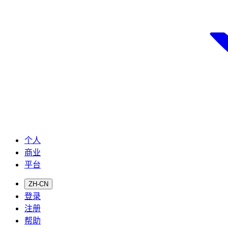
个人
商业
平台
ZH-CN
登录
注册
帮助