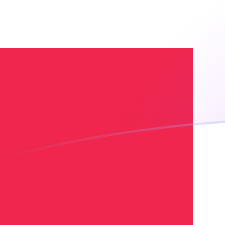
您知道可以通过 Xe 向国外汇款吗？
立即注册
ADA DKK 今日汇率
將 Cardano 转换为 丹麦克朗
Rate information of
ADA/DKK currency pair
Cardano
ADA
丹麦克朗
DKK
1
ADA
1.28874
DKK
5
ADA
6.44368
DKK
10
ADA
12.8874
DKK
25
ADA
32.2184
DKK
50
ADA
64.4368
DKK
100
ADA
128.874
DKK