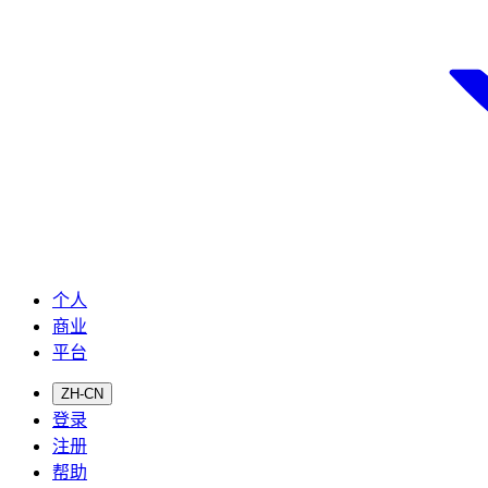
个人
商业
平台
ZH-CN
登录
注册
帮助