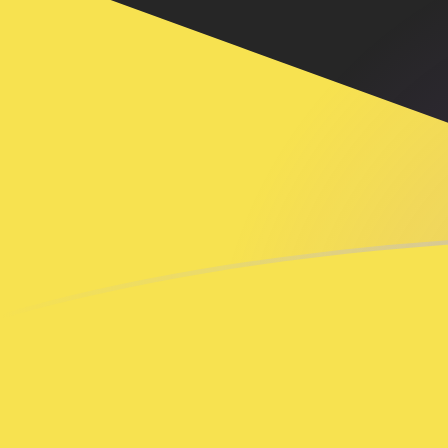
您知道可以通过 Xe 向国外汇款吗？
立即注册
ADA BND 今日汇率
將 Cardano 转换为 文莱元
Rate information of
ADA/BND currency pair
Cardano
ADA
文莱元
BND
1
ADA
0.255095
BND
5
ADA
1.27548
BND
10
ADA
2.55095
BND
25
ADA
6.37738
BND
50
ADA
12.7548
BND
100
ADA
25.5095
BND