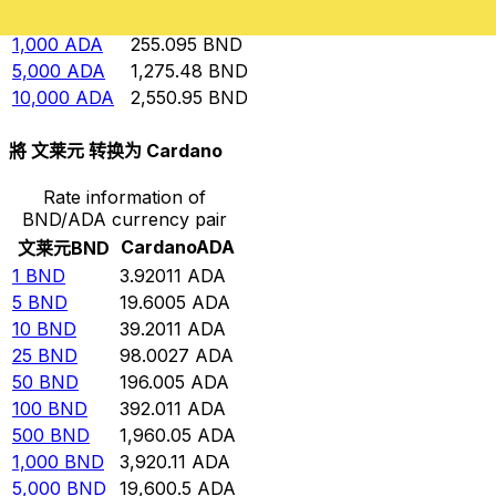
500
ADA
127.548
BND
1,000
ADA
255.095
BND
5,000
ADA
1,275.48
BND
10,000
ADA
2,550.95
BND
將 文莱元 转换为 Cardano
Rate information of
BND/ADA currency pair
Cardano
ADA
文莱元
BND
1
BND
3.92011
ADA
5
BND
19.6005
ADA
10
BND
39.2011
ADA
25
BND
98.0027
ADA
50
BND
196.005
ADA
100
BND
392.011
ADA
500
BND
1,960.05
ADA
1,000
BND
3,920.11
ADA
5,000
BND
19,600.5
ADA