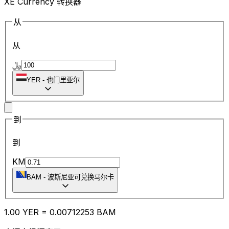
XE Currency 转换器
从
从
﷼
YER
-
也门里亚尔
到
到
KM
BAM
-
波斯尼亚可兑换马尔卡
1.00
YER
=
0.00
712253
BAM