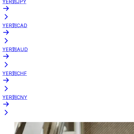
YER到JPY
YER到CAD
YER到AUD
YER到CHF
YER到CNY