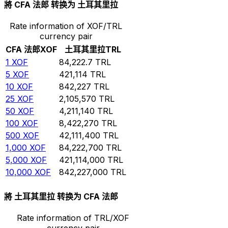
將 CFA 法郎 转换为 土耳其里拉
Rate information of XOF/TRL
currency pair
CFA 法郎
XOF
土耳其里拉
TRL
1
XOF
84,222.7
TRL
5
XOF
421,114
TRL
10
XOF
842,227
TRL
25
XOF
2,105,570
TRL
50
XOF
4,211,140
TRL
100
XOF
8,422,270
TRL
500
XOF
42,111,400
TRL
1,000
XOF
84,222,700
TRL
5,000
XOF
421,114,000
TRL
10,000
XOF
842,227,000
TRL
將 土耳其里拉 转换为 CFA 法郎
Rate information of TRL/XOF
currency pair