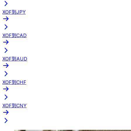
XOF到JPY
XOF到CAD
XOF到AUD
XOF到CHF
XOF到CNY