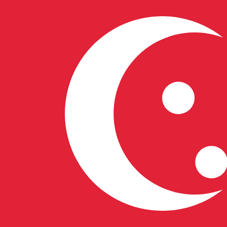
到
到
S$
SGD
-
新加坡元
1.00
VUV
=
0.01
070846
SGD
中间市场汇率于 UTC 05:46
立即咨询货币专家。
我们可以提供比竞争对手更优惠的汇率。
预约通话
我仅的仅仅器会使用中期市仅仅率。仅仅供参考。您仅款仅
您知道可以通过 Xe 向国外汇款吗？