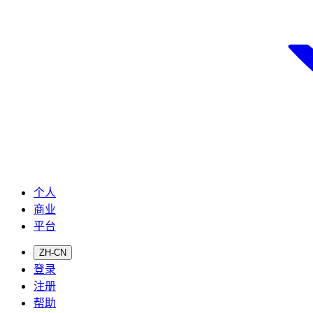
个人
商业
平台
ZH-CN
登录
注册
帮助