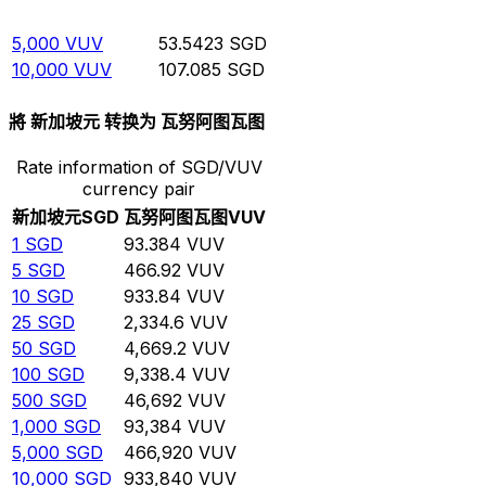
1,000
VUV
10.7085
SGD
5,000
VUV
53.5423
SGD
10,000
VUV
107.085
SGD
將 新加坡元 转换为 瓦努阿图瓦图
Rate information of SGD/VUV
currency pair
新加坡元
SGD
瓦努阿图瓦图
VUV
1
SGD
93.384
VUV
5
SGD
466.92
VUV
10
SGD
933.84
VUV
25
SGD
2,334.6
VUV
50
SGD
4,669.2
VUV
100
SGD
9,338.4
VUV
500
SGD
46,692
VUV
1,000
SGD
93,384
VUV
5,000
SGD
466,920
VUV
10,000
SGD
933,840
VUV