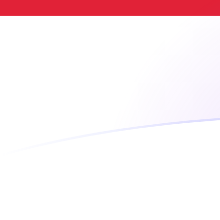
立即注册
VUV SGD 今日汇率
將 瓦努阿图瓦图 转换为 新加坡元
Rate information of VUV/SGD
currency pair
瓦努阿图瓦图
VUV
新加坡元
SGD
1
VUV
0.0107085
SGD
5
VUV
0.0535423
SGD
10
VUV
0.107085
SGD
25
VUV
0.267712
SGD
50
VUV
0.535423
SGD
100
VUV
1.07085
SGD
500
VUV
5.35423
SGD