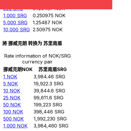
100
SRG
0.0250975
NOK
500
SRG
0.125487
NOK
1,000
SRG
0.250975
NOK
5,000
SRG
1.25487
NOK
10,000
SRG
2.50975
NOK
將 挪威克朗 转换为 苏里南盾
Rate information of NOK/SRG
currency pair
挪威克朗
NOK
苏里南盾
SRG
1
NOK
3,984.46
SRG
5
NOK
19,922.3
SRG
10
NOK
39,844.6
SRG
25
NOK
99,611.6
SRG
50
NOK
199,223
SRG
100
NOK
398,446
SRG
500
NOK
1,992,230
SRG
1,000
NOK
3,984,460
SRG