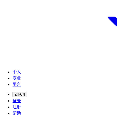
个人
商业
平台
ZH-CN
登录
注册
帮助