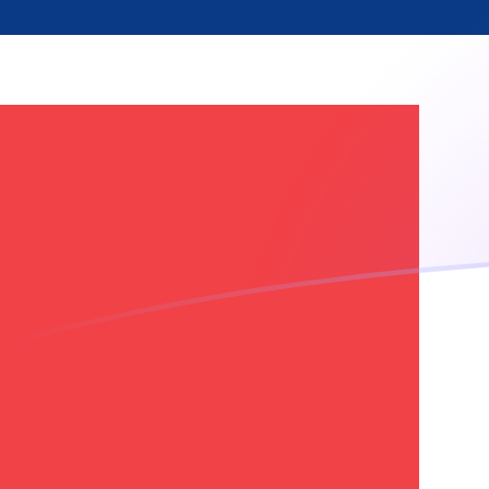
您知道可以通过 Xe 向国外汇款吗？
立即注册
SRG NOK 今日汇率
將 苏里南盾 转换为 挪威克朗
Rate information of SRG/NOK
currency pair
苏里南盾
SRG
挪威克朗
NOK
1
SRG
0.000250975
NOK
5
SRG
0.00125487
NOK
10
SRG
0.00250975
NOK
25
SRG
0.00627437
NOK
50
SRG
0.0125487
NOK