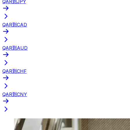
QAR到JPY
QAR到CAD
QAR到AUD
QAR到CHF
QAR到CNY