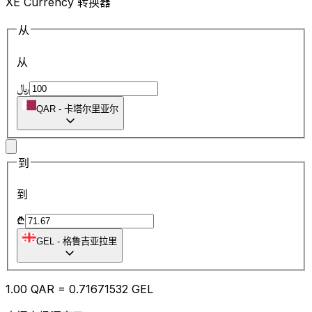
XE Currency 转换器
从
从
﷼
QAR
-
卡塔尔里亚尔
到
到
₾
GEL
-
格鲁吉亚拉里
1.00
QAR
=
0.71
671532
GEL