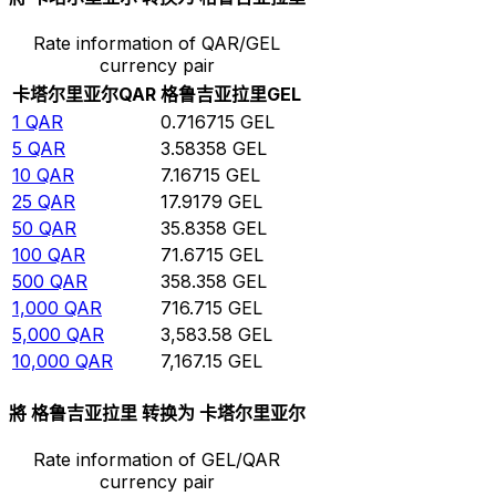
Rate information of QAR/GEL
currency pair
卡塔尔里亚尔
QAR
格鲁吉亚拉里
GEL
1
QAR
0.716715
GEL
5
QAR
3.58358
GEL
10
QAR
7.16715
GEL
25
QAR
17.9179
GEL
50
QAR
35.8358
GEL
100
QAR
71.6715
GEL
500
QAR
358.358
GEL
1,000
QAR
716.715
GEL
5,000
QAR
3,583.58
GEL
10,000
QAR
7,167.15
GEL
將 格鲁吉亚拉里 转换为 卡塔尔里亚尔
Rate information of GEL/QAR
currency pair