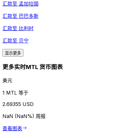
汇款至
孟加拉国
汇款至
巴巴多斯
汇款至
比利时
汇款至
贝宁
显示更多
更多实时MTL 货币图表
美元
1 MTL 等于
2.69355 USD
NaN (NaN%)
周报
查看图表