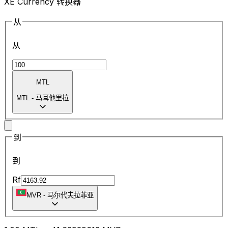
XE Currency 转换器
从
从
MTL
MTL
-
马耳他里拉
到
到
Rf
MVR
-
马尔代夫拉菲亚