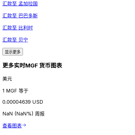
汇款至
孟加拉国
汇款至
巴巴多斯
汇款至
比利时
汇款至
贝宁
显示更多
更多实时MGF 货币图表
美元
1 MGF 等于
0.00004639 USD
NaN (NaN%)
周报
查看图表