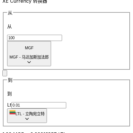
XE Currency 转换器
从
从
MGF
MGF
-
马达加斯加法郎
到
到
Lt
LTL
-
立陶宛立特