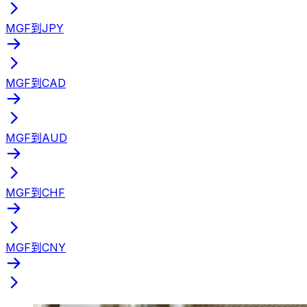
MGF到JPY
MGF到CAD
MGF到AUD
MGF到CHF
MGF到CNY