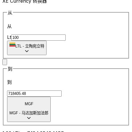
XE Currency 转换器
从
从
Lt
LTL
-
立陶宛立特
到
到
MGF
MGF
-
马达加斯加法郎