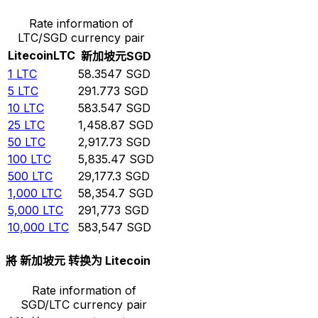
Rate information of
LTC/SGD currency pair
Litecoin
LTC
新加坡元
SGD
1
LTC
58.3547
SGD
5
LTC
291.773
SGD
10
LTC
583.547
SGD
25
LTC
1,458.87
SGD
50
LTC
2,917.73
SGD
100
LTC
5,835.47
SGD
500
LTC
29,177.3
SGD
1,000
LTC
58,354.7
SGD
5,000
LTC
291,773
SGD
10,000
LTC
583,547
SGD
將 新加坡元 转换为 Litecoin
Rate information of
SGD/LTC currency pair