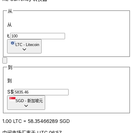
从
从
Ł
LTC
-
Litecoin
到
到
S$
SGD
-
新加坡元
1.00
LTC
=
58.35
466289
SGD
中间市场汇率于 UTC 06:57