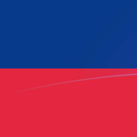
您知道可以通过 Xe 向国外汇款吗？
立即注册
LAK GHC 今日汇率
將 老挝基普 转换为 加纳塞地
Rate information of
LAK/GHC currency pair
老挝基普
LAK
加纳塞地
GHC
1
LAK
5.19425
GHC
5
LAK
25.9712
GHC
10
LAK
51.9425
GHC
25
LAK
129.856
GHC
50
LAK
259.712
GHC