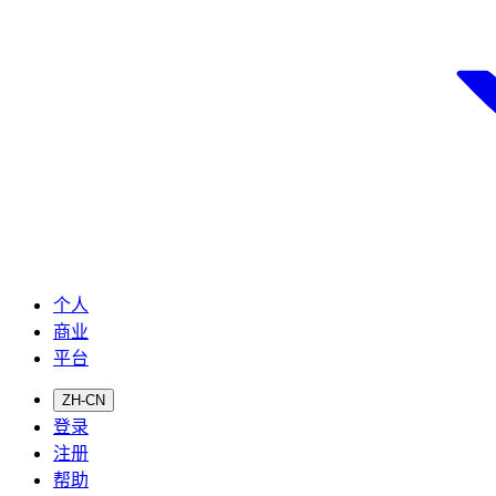
个人
商业
平台
ZH-CN
登录
注册
帮助