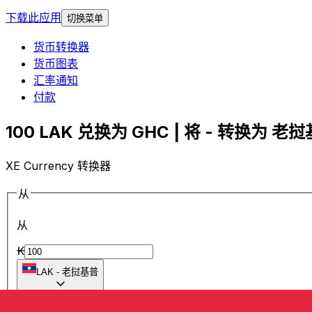
下载此应用
切换菜单
货币转换器
货币图表
汇率通知
付款
100 LAK 兑换为 GHC | 将 - 转换为 老挝
XE Currency 转换器
从
从
₭
LAK
-
老挝基普