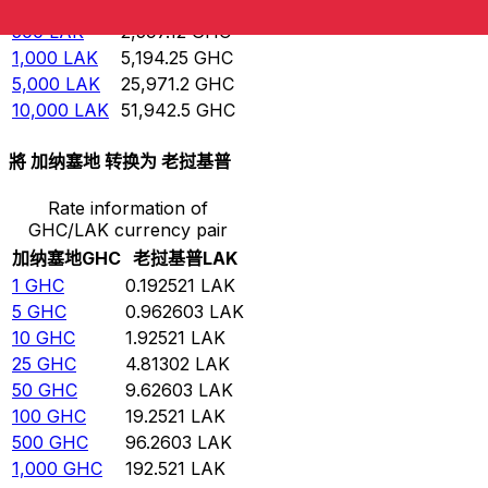
100
LAK
519.425
GHC
500
LAK
2,597.12
GHC
1,000
LAK
5,194.25
GHC
5,000
LAK
25,971.2
GHC
10,000
LAK
51,942.5
GHC
將 加纳塞地 转换为 老挝基普
Rate information of
GHC/LAK currency pair
加纳塞地
GHC
老挝基普
LAK
1
GHC
0.192521
LAK
5
GHC
0.962603
LAK
10
GHC
1.92521
LAK
25
GHC
4.81302
LAK
50
GHC
9.62603
LAK
100
GHC
19.2521
LAK
500
GHC
96.2603
LAK
1,000
GHC
192.521
LAK