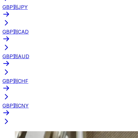
GBP到JPY
GBP到CAD
GBP到AUD
GBP到CHF
GBP到CNY