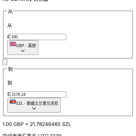
从
从
£
GBP
-
英镑
到
到
E
SZL
-
斯威士兰里兰吉尼
1.00
GBP
=
21.78
246485
SZL