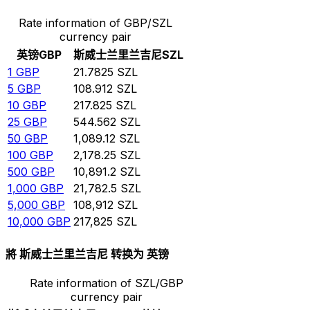
Rate information of GBP/SZL
currency pair
英镑
GBP
斯威士兰里兰吉尼
SZL
1
GBP
21.7825
SZL
5
GBP
108.912
SZL
10
GBP
217.825
SZL
25
GBP
544.562
SZL
50
GBP
1,089.12
SZL
100
GBP
2,178.25
SZL
500
GBP
10,891.2
SZL
1,000
GBP
21,782.5
SZL
5,000
GBP
108,912
SZL
10,000
GBP
217,825
SZL
將 斯威士兰里兰吉尼 转换为 英镑
Rate information of SZL/GBP
currency pair