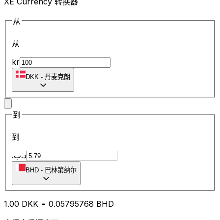
XE Currency 转换器
从
从
kr
DKK
-
丹麦克朗
到
到
.د.ب
BHD
-
巴林第纳尔
1.00
DKK
=
0.05
795768
BHD