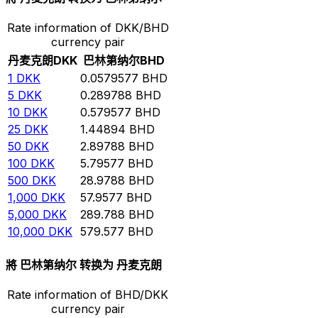
Rate information of DKK/BHD
currency pair
丹麦克朗
DKK
巴林第纳尔
BHD
1
DKK
0.0579577
BHD
5
DKK
0.289788
BHD
10
DKK
0.579577
BHD
25
DKK
1.44894
BHD
50
DKK
2.89788
BHD
100
DKK
5.79577
BHD
500
DKK
28.9788
BHD
1,000
DKK
57.9577
BHD
5,000
DKK
289.788
BHD
10,000
DKK
579.577
BHD
將 巴林第纳尔 转换为 丹麦克朗
Rate information of BHD/DKK
currency pair