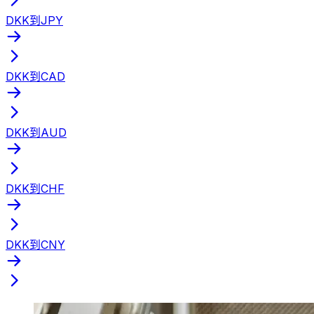
DKK到JPY
DKK到CAD
DKK到AUD
DKK到CHF
DKK到CNY