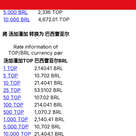
1,000
BRL
467.201
TOP
5,000
BRL
2,336
TOP
10,000
BRL
4,672.01
TOP
將 汤加潘加 转换为 巴西雷亚尔
Rate information of
TOP/BRL currency pair
汤加潘加
TOP
巴西雷亚尔
BRL
1
TOP
2.14041
BRL
5
TOP
10.702
BRL
10
TOP
21.4041
BRL
25
TOP
53.5102
BRL
50
TOP
107.02
BRL
100
TOP
214.041
BRL
500
TOP
1,070.2
BRL
1,000
TOP
2,140.41
BRL
5,000
TOP
10,702
BRL
10,000
TOP
21,404.1
BRL