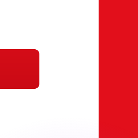
不会仅得此仅率。
仅看仅款仅率。