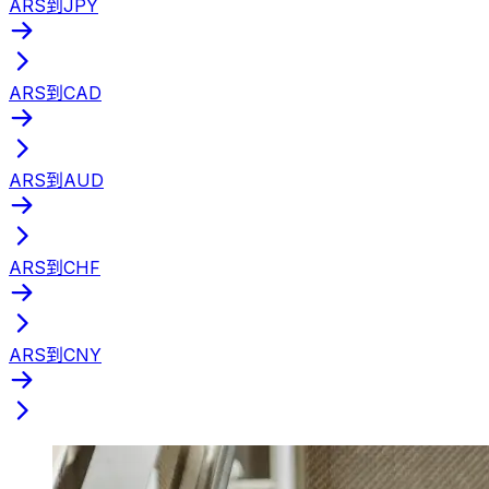
ARS到JPY
ARS到CAD
ARS到AUD
ARS到CHF
ARS到CNY