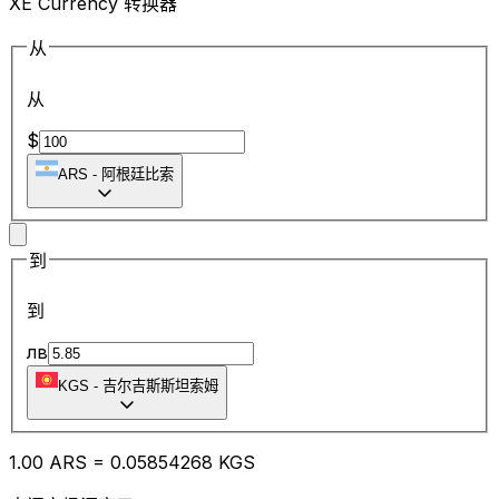
XE Currency 转换器
从
从
$
ARS
-
阿根廷比索
到
到
лв
KGS
-
吉尔吉斯斯坦索姆
1.00
ARS
=
0.05
854268
KGS